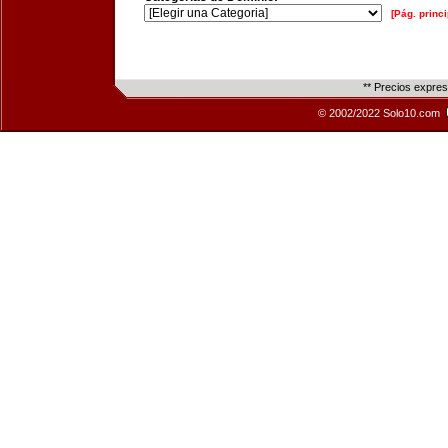
[Pág. princi
** Precios expre
© 2002/2022 Solo10.com