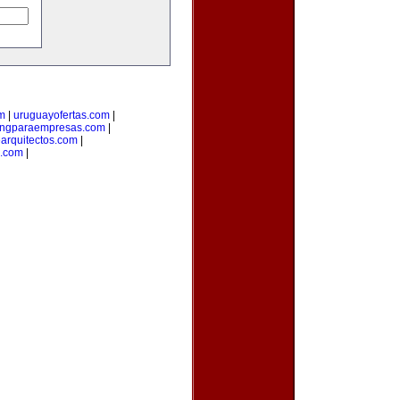
om
|
uruguayofertas.com
|
ingparaempresas.com
|
arquitectos.com
|
o.com
|