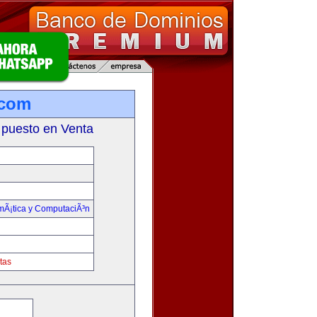
.com
 puesto en Venta
rmÃ¡tica y ComputaciÃ³n
tas