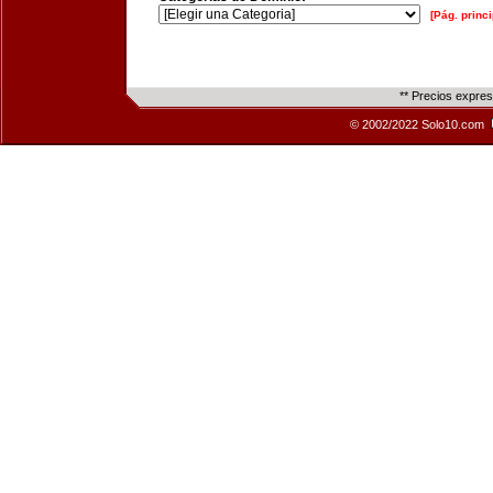
[Pág. princi
** Precios expre
© 2002/2022 Solo10.com