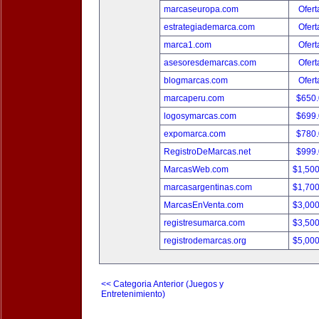
marcaseuropa.com
Ofert
estrategiademarca.com
Ofert
marca1.com
Ofert
asesoresdemarcas.com
Ofert
blogmarcas.com
Ofert
marcaperu.com
$650
logosymarcas.com
$699
expomarca.com
$780
RegistroDeMarcas.net
$999
MarcasWeb.com
$1,50
marcasargentinas.com
$1,70
MarcasEnVenta.com
$3,00
registresumarca.com
$3,50
registrodemarcas.org
$5,00
<< Categoria Anterior (Juegos y
Entretenimiento)