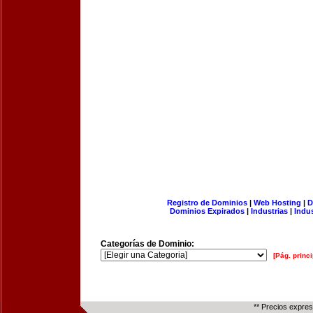
Registro de Dominios
|
Web Hosting
|
D
Dominios Expirados
|
Industrias
|
Indu
Categorías de Dominio:
[Pág. princi
** Precios expre