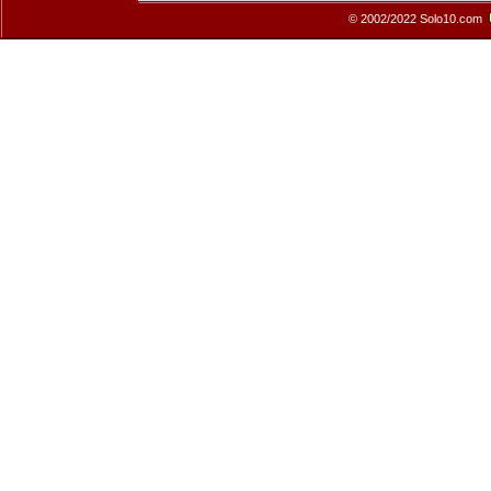
© 2002/2022 Solo10.com