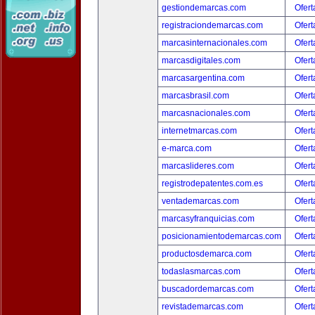
gestiondemarcas.com
Ofert
registraciondemarcas.com
Ofert
marcasinternacionales.com
Ofert
marcasdigitales.com
Ofert
marcasargentina.com
Ofert
marcasbrasil.com
Ofert
marcasnacionales.com
Ofert
internetmarcas.com
Ofert
e-marca.com
Ofert
marcaslideres.com
Ofert
registrodepatentes.com.es
Ofert
ventademarcas.com
Ofert
marcasyfranquicias.com
Ofert
posicionamientodemarcas.com
Ofert
productosdemarca.com
Ofert
todaslasmarcas.com
Ofert
buscadordemarcas.com
Ofert
revistademarcas.com
Ofert