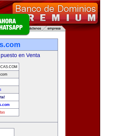
as.com
 puesto en Venta
RCAS.COM
.com
s
ta!
s.com
tas