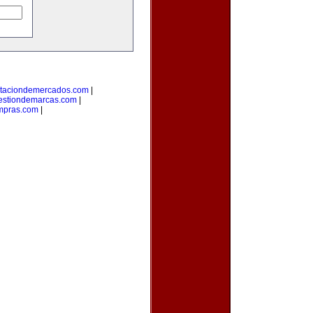
taciondemercados.com
|
estiondemarcas.com
|
mpras.com
|