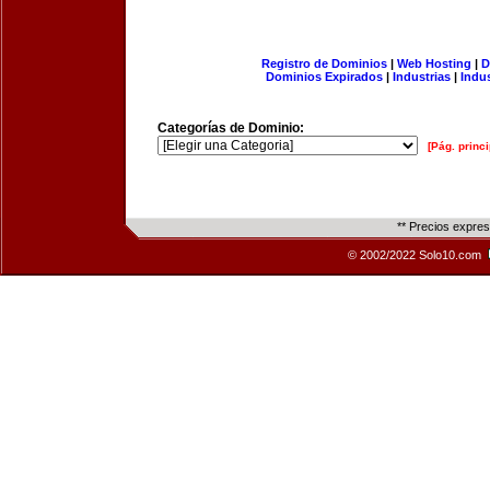
Registro de Dominios
|
Web Hosting
|
D
Dominios Expirados
|
Industrias
|
Indu
Categorías de Dominio:
[Pág. princi
** Precios expre
© 2002/2022 Solo10.com