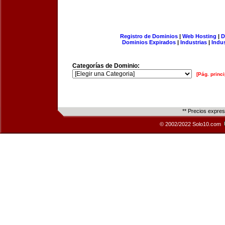
Registro de Dominios
|
Web Hosting
|
D
Dominios Expirados
|
Industrias
|
Indu
Categorías de Dominio:
[Pág. princi
** Precios expre
© 2002/2022 Solo10.com