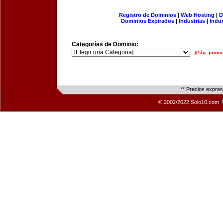
Registro de Dominios
|
Web Hosting
|
D
Dominios Expirados
|
Industrias
|
Indu
Categorías de Dominio:
[Pág. princi
** Precios expre
© 2002/2022 Solo10.com