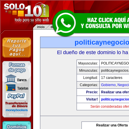
politicaynegoci
El dueño de este dominio lo ha
Mayusculas:
POLITICAYNEGO
Minusculas:
politicaynegocio
Longitud:
17 caracteres
Categorias:
Gobierno
,
Negoci
Precio:
Realizar una ofer
Visitar!
politicaynegoci
Serán consideradas ofer
Realizar una Oferta