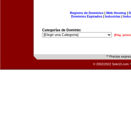
Registro de Dominios
|
Web Hosting
|
D
Dominios Expirados
|
Industrias
|
Indu
Categorías de Dominio:
[Pág. princi
** Precios expre
© 2002/2022 Solo10.com