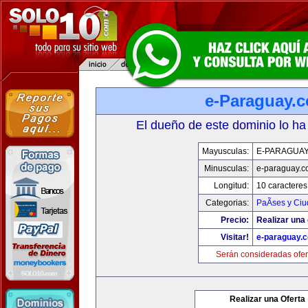
e-Paraguay.
El dueño de este dominio lo ha
Mayusculas:
E-PARAGUA
Minusculas:
e-paraguay.c
Longitud:
10 caracteres
Categorias:
PaÃ­ses y Ci
Precio:
Realizar una 
Visitar!
e-paraguay.
Serán consideradas ofer
Realizar una Oferta