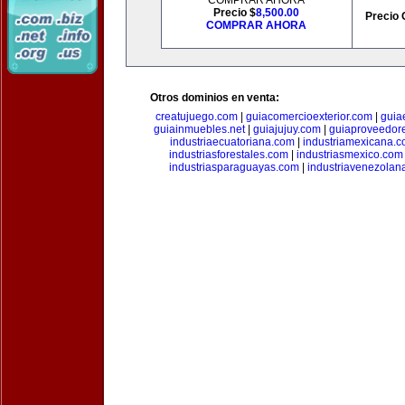
COMPRAR AHORA
Precio $
8,500.00
Precio 
COMPRAR AHORA
Otros dominios en venta:
creatujuego.com
|
guiacomercioexterior.com
|
guiae
guiainmuebles.net
|
guiajujuy.com
|
guiaproveedor
industriaecuatoriana.com
|
industriamexicana.
industriasforestales.com
|
industriasmexico.com
industriasparaguayas.com
|
industriavenezolan