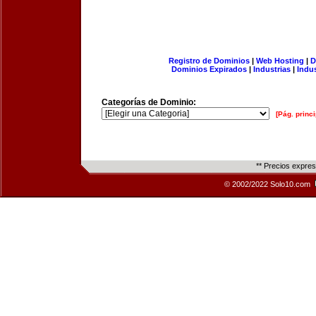
Registro de Dominios
|
Web Hosting
|
D
Dominios Expirados
|
Industrias
|
Indu
Categorías de Dominio:
[Pág. princi
** Precios expre
© 2002/2022 Solo10.com