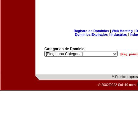
Registro de Dominios
|
Web Hosting
|
D
Dominios Expirados
|
Industrias
|
Indu
Categorías de Dominio:
[Pág. princi
** Precios expre
© 2002/2022 Solo10.com