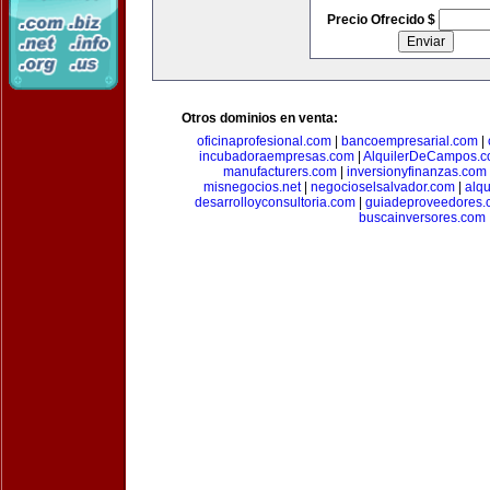
Precio Ofrecido $
Otros dominios en venta:
oficinaprofesional.com
|
bancoempresarial.com
|
incubadoraempresas.com
|
AlquilerDeCampos.
manufacturers.com
|
inversionyfinanzas.com
misnegocios.net
|
negocioselsalvador.com
|
alq
desarrolloyconsultoria.com
|
guiadeproveedores.
buscainversores.com