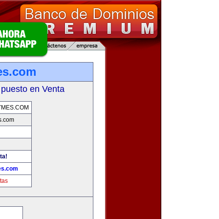
es.com
 puesto en Venta
YMES.COM
s.com
ta!
es.com
tas