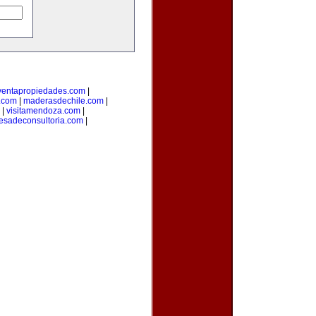
ventapropiedades.com
|
t.com
|
maderasdechile.com
|
|
visitamendoza.com
|
esadeconsultoria.com
|