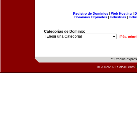
Registro de Dominios
|
Web Hosting
|
D
Dominios Expirados
|
Industrias
|
Indu
Categorías de Dominio:
[Pág. princi
** Precios expre
© 2002/2022 Solo10.com