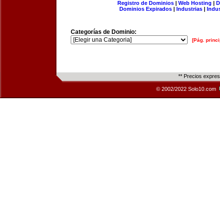
Registro de Dominios
|
Web Hosting
|
D
Dominios Expirados
|
Industrias
|
Indu
Categorías de Dominio:
[Pág. princi
** Precios expre
© 2002/2022 Solo10.com