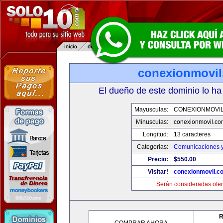
conexionmovi
El dueño de este dominio lo ha
Mayusculas:
CONEXIONMOVI
Minusculas:
conexionmovil.co
Longitud:
13 caracteres
Categorias:
Comunicaciones y
Precio:
$550.00
Visitar!
conexionmovil.c
Serán consideradas ofer
R