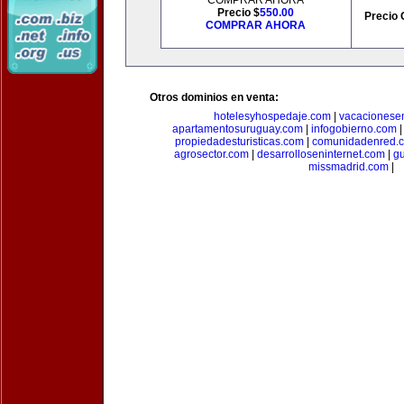
COMPRAR AHORA
Precio $
550.00
Precio 
COMPRAR AHORA
Otros dominios en venta:
hotelesyhospedaje.com
|
vacacionese
apartamentosuruguay.com
|
infogobierno.com
propiedadesturisticas.com
|
comunidadenred.
agrosector.com
|
desarrolloseninternet.com
|
g
missmadrid.com
|