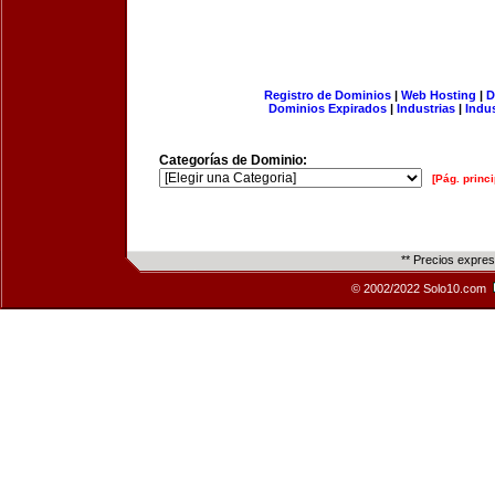
Registro de Dominios
|
Web Hosting
|
D
Dominios Expirados
|
Industrias
|
Indu
Categorías de Dominio:
[Pág. princi
** Precios expre
© 2002/2022 Solo10.com