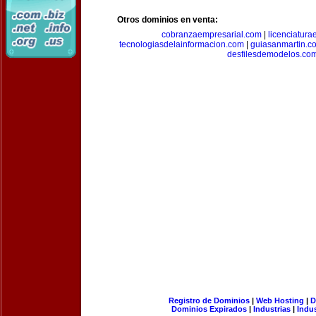
Otros dominios en venta:
cobranzaempresarial.com
|
licenciatura
tecnologiasdelainformacion.com
|
guiasanmartin.c
desfilesdemodelos.co
Registro de Dominios
|
Web Hosting
|
D
Dominios Expirados
|
Industrias
|
Indu