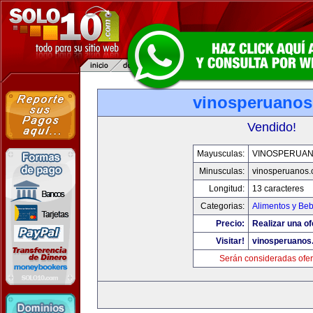
vinosperuano
Vendido!
Mayusculas:
VINOSPERUA
Minusculas:
vinosperuanos
Longitud:
13 caracteres
Categorias:
Alimentos y Be
Precio:
Realizar una of
Visitar!
vinosperuanos
Serán consideradas ofer