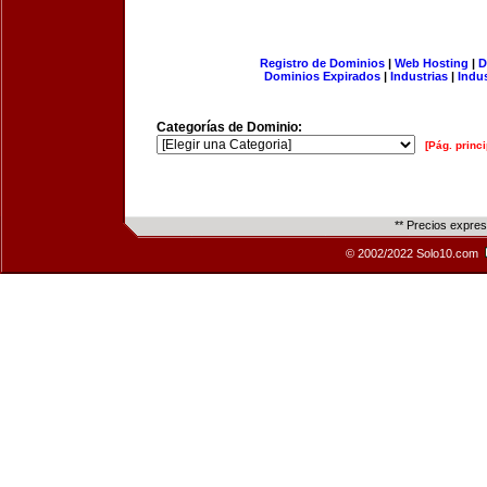
Registro de Dominios
|
Web Hosting
|
D
Dominios Expirados
|
Industrias
|
Indu
Categorías de Dominio:
[Pág. princi
** Precios expre
© 2002/2022 Solo10.com