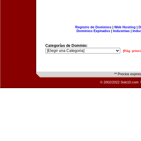
Registro de Dominios
|
Web Hosting
|
D
Dominios Expirados
|
Industrias
|
Indu
Categorías de Dominio:
[Pág. princi
** Precios expre
© 2002/2022 Solo10.com