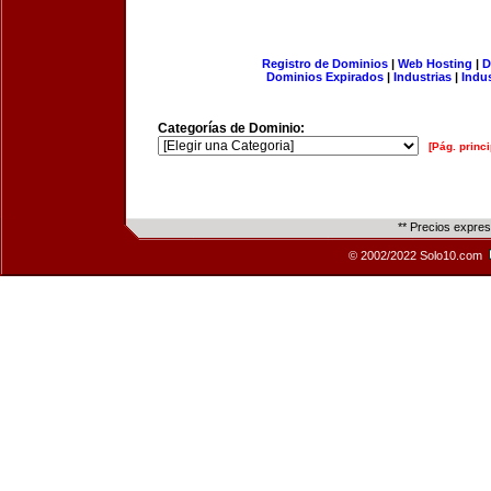
Registro de Dominios
|
Web Hosting
|
D
Dominios Expirados
|
Industrias
|
Indu
Categorías de Dominio:
[Pág. princi
** Precios expre
© 2002/2022 Solo10.com