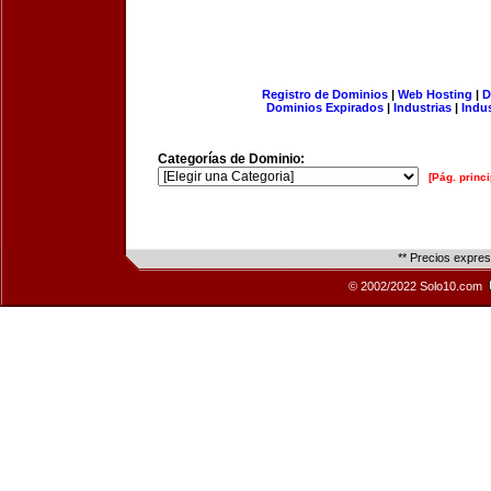
Registro de Dominios
|
Web Hosting
|
D
Dominios Expirados
|
Industrias
|
Indu
Categorías de Dominio:
[Pág. princi
** Precios expre
© 2002/2022 Solo10.com