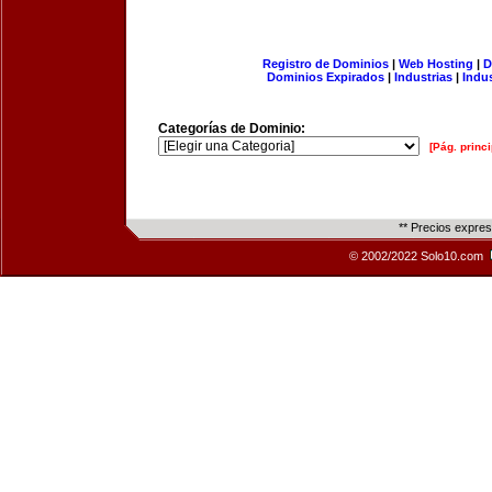
Registro de Dominios
|
Web Hosting
|
D
Dominios Expirados
|
Industrias
|
Indu
Categorías de Dominio:
[Pág. princi
** Precios expre
© 2002/2022 Solo10.com