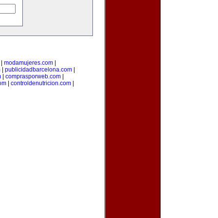
|
modamujeres.com
|
m
|
publicidadbarcelona.com
|
m
|
comprasporweb.com
|
com
|
controldenutricion.com
|