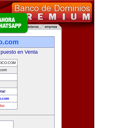
o.com
 puesto en Venta
ICO.COM
.com
rta!
o.com
tas