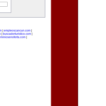
om
|
empleoscancun.com
|
m
|
buscadorturistico.com
|
miniosenoferta.com
|