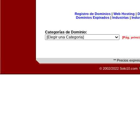
Registro de Dominios
|
Web Hosting
|
D
Dominios Expirados
|
Industrias
|
Indu
Categorías de Dominio:
[Pág. princi
** Precios expre
© 2002/2022 Solo10.com