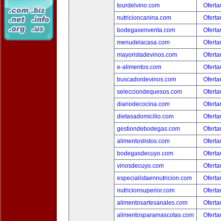
tourdelvino.com
Oferta
nutricioncanina.com
Oferta
bodegasenventa.com
Oferta
menudelacasa.com
Oferta
mayoristadevinos.com
Oferta
e-alimentos.com
Oferta
buscadordevinos.com
Oferta
selecciondequesos.com
Oferta
diariodecocina.com
Oferta
dietasadomicilio.com
Oferta
gestiondebodegas.com
Oferta
alimentoslistos.com
Oferta
bodegasdecuyo.com
Oferta
vinosdecuyo.com
Oferta
especialistaennutricion.com
Oferta
nutricionsuperior.com
Oferta
alimentosartesanales.com
Oferta
alimentosparamascotas.com
Oferta